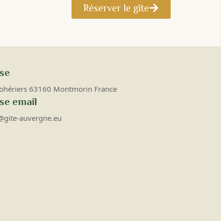
Réserver le gîte
se
Cohériers 63160 Montmorin France
se email
@gite-auvergne.eu