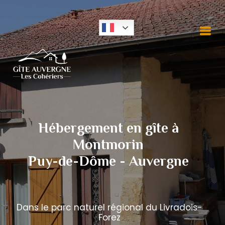
Panneau de gestion des cookies
Hébergement en gîte à
Montmorin
Puy-de-Dôme - Auvergne
Dans le parc naturel régional du Livradois-
Forez