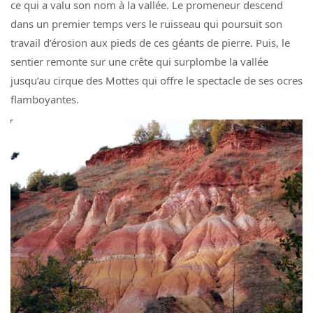
ce qui a valu son nom à la vallée. Le promeneur descend
dans un premier temps vers le ruisseau qui poursuit son
travail d’érosion aux pieds de ces géants de pierre. Puis, le
sentier remonte sur une crête qui surplombe la vallée
jusqu’au cirque des Mottes qui offre le spectacle de ses ocres
flamboyantes.